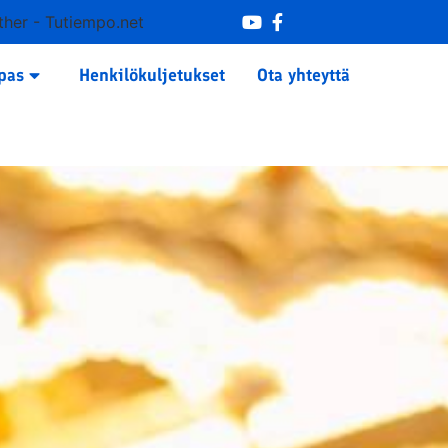
her - Tutiempo.net
pas
Henkilökuljetukset
Ota yhteyttä