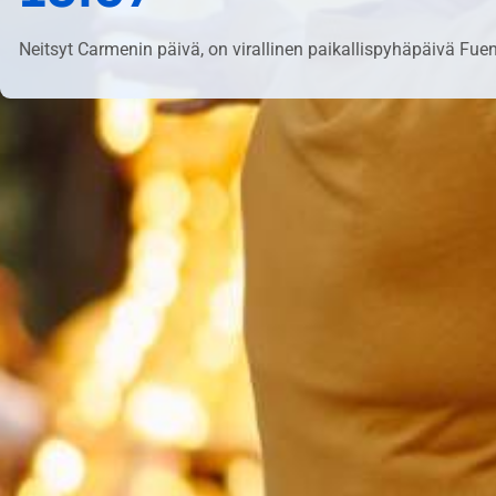
Neitsyt Carmenin päivä, on virallinen paikallispyhäpäivä Fue