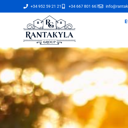
+34 952 59 21 21
+34 667 801 667
info@rantak
E