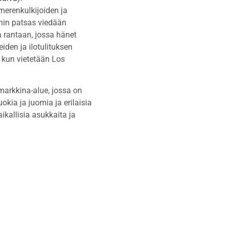
merenkulkijoiden ja
nin patsas viedään
a rantaan, jossa hänet
iden ja ilotulituksen
 kun vietetään Los
 markkina-alue, jossa on
okia ja juomia ja erilaisia
ikallisia asukkaita ja
Linkit