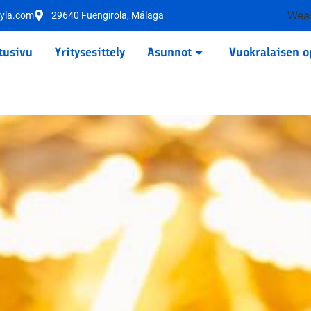
Weat
yla.com
29640 Fuengirola, Málaga
tusivu
Yritysesittely
Asunnot
Vuokralaisen o