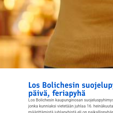
Los Bolichesin suojelu
päivä, feriapyhä
Los Bolichesin kaupunginosan suojeluspyhimy
jonka kunniaksi vietetään juhlaa 16. heinäkuuta 
määrittämistä juhlapyhistä eli on paikallispyhä