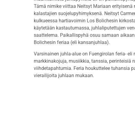
Tämä nimike viittaa Neitsyt Mariaan erityisenä 
kalastajien suojelupyhimyksenä. Neitsyt Carme
kulkueessa hartiavoimin Los Bolichesin kirkost
käytetään kastautumassa, juhlaliputettujen vene
saattelema. Paikallispyhä osuu samaan aikaan
Bolichesin feriaa (eli kansanjuhlaa).
Varsinainen juhla-alue on Fuengirolan feria- eli
markkinakojuja, musiikkia, tanssia, perinteisiä ru
viihdetapahtumia. Feria houkuttelee tuhansia pa
vierailijoita juhlaan mukaan.
Yritys