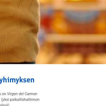
pyhimyksen
s on
Virgen del Carmen
(yksi paikallishallinnon
päivä).