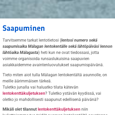
Saapuminen
Tarvitsemme tarkat lentotietosi (
lentosi numero sekä
saapumisaika Málagan lentokentälle sekä lähtöpäiväsi lennon
lähtöaika Málagasta
) heti kun ne ovat tiedossasi, jotta
voimme organisoida runsaslukuisina saapuvien
asiakkaidemme avaintenluovutukset saapumispäivänä.
Tieto miten aiot tulla Málagan lentokentältä asunnolle, on
meille äärimmäisen tärkeä.
Tuletko junalla vai haluatko tilata kätevän
lentokenttäkuljetuksen
? Tuletko ystävän kyydissä, vai
oletko jo mahdollisesti saapunut edellisenä päivänä?
Mikäli olet tilannut
lentokenttäkuljetuksen
niin