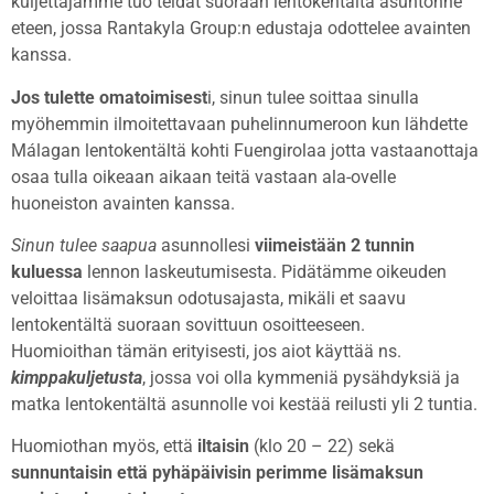
kuljettajamme tuo teidät suoraan lentokentältä asuntonne
eteen, jossa Rantakyla Group:n edustaja odottelee avainten
kanssa.
Jos tulette omatoimisest
i, sinun tulee soittaa sinulla
myöhemmin ilmoitettavaan puhelinnumeroon kun lähdette
Málagan lentokentältä kohti Fuengirolaa jotta vastaanottaja
osaa tulla oikeaan aikaan teitä vastaan ala-ovelle
huoneiston avainten kanssa.
Sinun tulee saapua
asunnollesi
viimeistään 2 tunnin
kuluessa
lennon laskeutumisesta. Pidätämme oikeuden
veloittaa lisämaksun odotusajasta, mikäli et saavu
lentokentältä suoraan sovittuun osoitteeseen.
Huomioithan tämän erityisesti, jos aiot käyttää ns.
kimppakuljetusta
, jossa voi olla kymmeniä pysähdyksiä ja
matka lentokentältä asunnolle voi kestää reilusti yli 2 tuntia.
Huomiothan myös, että
iltaisin
(klo 20 – 22) sekä
sunnuntaisin että pyhäpäivisin perimme lisämaksun