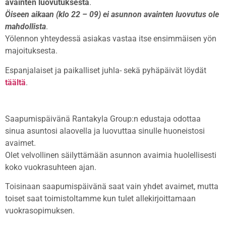
avainten luovutuksesta
.
Öiseen aikaan (klo 22 – 09) ei asunnon avainten luovutus ole
mahdollista
.
Yölennon yhteydessä asiakas vastaa itse ensimmäisen yön
majoituksesta.
Espanjalaiset ja paikalliset juhla- sekä pyhäpäivät löydät
täältä
.
Saapumispäivänä Rantakyla Group:n edustaja odottaa
sinua asuntosi alaovella ja luovuttaa sinulle huoneistosi
avaimet.
Olet velvollinen säilyttämään asunnon avaimia huolellisesti
koko vuokrasuhteen ajan.
Toisinaan saapumispäivänä saat vain yhdet avaimet, mutta
toiset saat toimistoltamme kun tulet allekirjoittamaan
vuokrasopimuksen.