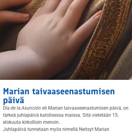
Marian taivaaseenastumisen
päivä
Día de la Asunción
eli Marian taivaaseenastumisen päivä, on
tärkeä juhlapäivä katolisessa maissa. Sitä vietetään 15.
elokuuta kirkollisin menoin.
Juhlapäivä tunnetaan myös nimellä Neitsyt Marian