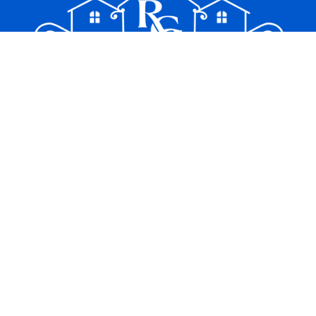
Yritys
Inmobiliaria Rantakyla Group SL
B93342392