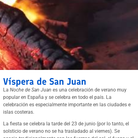
Víspera de San Juan
La
Noche de San Juan
es una celebración de verano muy
popular en España y se celebra en todo el país. La
celebración es especialmente importante en las ciudades e
islas costeras.
La fiesta se celebra la tarde del 23 de junio (por lo tanto, el
solsticio de verano no se ha trasladado al viernes). Se