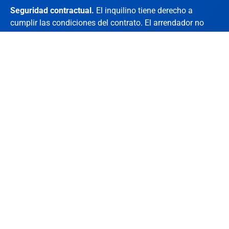
Seguridad contractual.
El inquilino tiene derecho a
cumplir las condiciones del contrato. El arrendador no
puede rescindir el contrato sin una razón válida y sin
avisar con suficiente antelación. El inquilino tiene derecho
a que se le notifique por escrito y con antelación si el
alquiler aumenta. La notificación debe indicar cuánto y
cuándo aumentará el alquiler y el motivo del aumento.
Sin embargo, si las condiciones y el calendario del
aumento del alquiler están establecidos en el contrato, el
propietario puede aumentar el alquiler en virtud del
contrato sin previo aviso.
Responsabilidad del
arrendatario