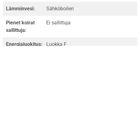
Lämminvesi:
Sähköboileri
Pienet koirat
Ei sallittuja
sallittuja:
Energialuokitus:
Luokka F
Rek: