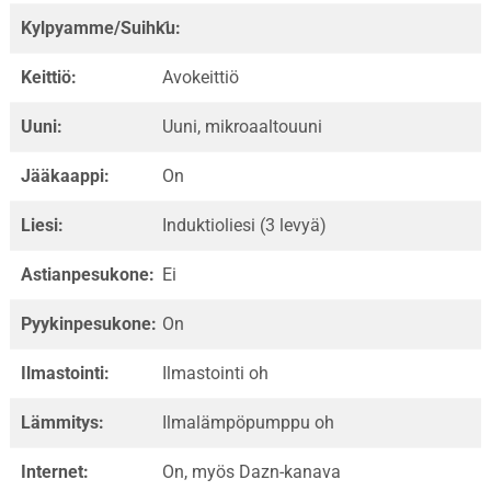
Kylpyamme/Suihku:
1
Keittiö:
Avokeittiö
Uuni:
Uuni, mikroaaltouuni
Jääkaappi:
On
Liesi:
Induktioliesi (3 levyä)
Astianpesukone:
Ei
Pyykinpesukone:
On
Ilmastointi:
Ilmastointi oh
Lämmitys:
Ilmalämpöpumppu oh
Internet:
On, myös Dazn-kanava