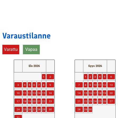
Varaustilanne
Varattu
Vapaa
Elo
2026
Syys
2026
1
2
1
2
3
4
5
6
3
4
5
6
7
8
9
7
8
9
10
11
12
13
10
11
12
13
14
15
16
14
15
16
17
18
19
20
17
18
19
20
21
22
23
21
22
23
24
25
26
27
24
25
26
27
28
29
30
28
29
30
31